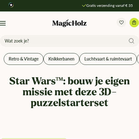
Direkt
Gratis verzending vanaf € 35
Producten vergelijken
zum
Inhalt
MagicHolz
Navigation
Retro & Vintage
Knikkerbanen
Luchtvaart & ruimtevaart
Star Wars™: bouw je eigen
missie met deze 3D-
puzzelstarterset