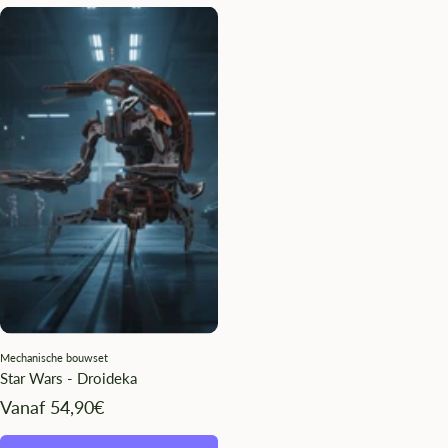
¡
Mechanische bouwset
Star Wars - Droideka
Angebotspreis
Vanaf 54,90€