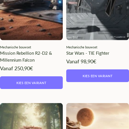
Mechanische bouwset
Mechanische bouwset
Mission Rebellion R2-D2 &
Star Wars - TIE Fighter
Millennium Falcon
Angebotspreis
Vanaf 98,90€
Angebotspreis
Vanaf 250,90€
KIES EEN VARIANT
KIES EEN VARIANT