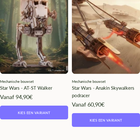
Mechanische bouwset
Mechanische bouwset
Star Wars - AT-ST Walker
Star Wars - Anakin Skywalkers
podracer
Angebotspreis
Vanaf 94,90€
Angebotspreis
Vanaf 60,90€
KIES EEN VARIANT
KIES EEN VARIANT