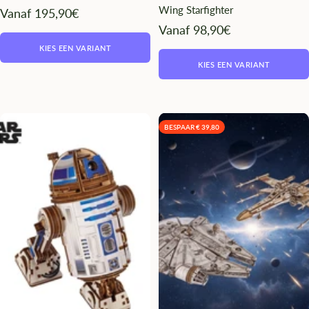
Wing Starfighter
Angebotspreis
Vanaf 195,90€
Angebotspreis
Vanaf 98,90€
KIES EEN VARIANT
KIES EEN VARIANT
BESPAAR € 39,80