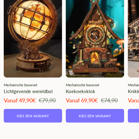
Mechanische bouwset
Mechanische bouwset
Mechan
Lichtgevende wereldbol
Koekoeksklok
Knikk
Angebotspreis
Regulärer
Angebotspreis
Regulärer
Ange
Vanaf 49,90€
€79,90
Vanaf 69,90€
€74,90
Vana
Preis
Preis
KIES EEN VARIANT
KIES EEN VARIANT