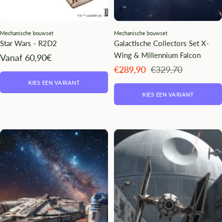
Mechanische bouwset
Mechanische bouwset
Star Wars - R2D2
Galactische Collectors Set X-
Wing & Millennium Falcon
Angebotspreis
Vanaf 60,90€
Angebotspreis
Regulärer
€289,90
€329,70
Preis
KIES EEN VARIANT
KIES EEN VARIANT