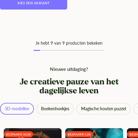
KIES EEN VARIANT
Je hebt
9
van 9 producten bekeken
Nieuwe uitdaging?
Je creatieve pauze van het
dagelijkse leven
3D-modellen
Boekenhoekjes
Magische houten puzzel
BESPAAR € 30,00
BESPAAR € 5,00
BESPA