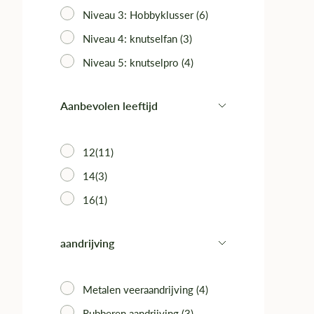
Niveau 3: Hobbyklusser (6)‎
Niveau 4: knutselfan (3)‎
Niveau 5: knutselpro (4)
Aanbevolen leeftijd
12(11)‎
14(3)‎
16(1)‎
aandrijving
Metalen veeraandrijving (4)‎
Rubberen aandrijving (3)‎