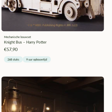
¡
Mechanische bouwset
Knight Bus – Harry Potter
Angebotspreis
€57,90
268 stuks
9 uur opbouwtijd