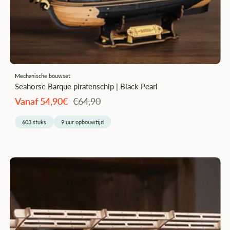
–
Mechanische bouwset
Seahorse Barque piratenschip | Black Pearl
Angebotspreis
Regulärer
Vanaf 54,90€
€64,90
Preis
603 stuks
9 uur opbouwtijd