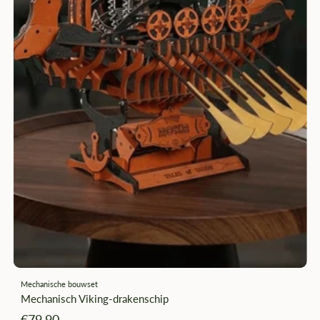
Mechanische bouwset
Mechanisch Viking-drakenschip
Angebotspreis
€79,90