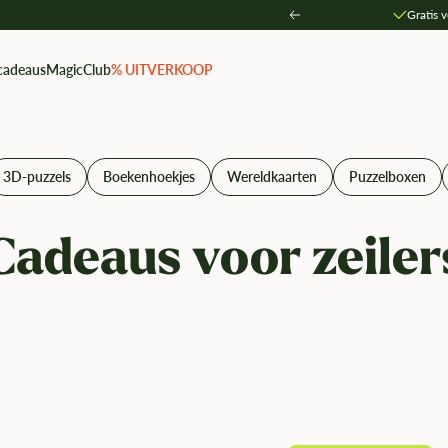
Gratis 
Zurück
cadeaus
MagicClub
% UITVERKOOP
3D-puzzels
Boekenhoekjes
Wereldkaarten
Puzzelboxen
Cadeaus voor zeiler