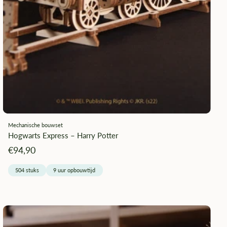
Mechanische bouwset
Hogwarts Express – Harry Potter
Angebotspreis
€94,90
504 stuks
9 uur opbouwtijd