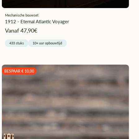
Mechanische bouwset
1912 - Eternal Atlantic Voyager
Angebotspreis
Vanaf 47,90€
433 stuks
10+ uur opbouwtijd
BESPAAR € 10,00