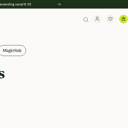
verzending vanaf € 35
Weiter
MagicHolz
s