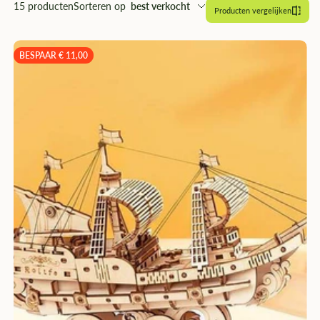
â
15 producten
Sorteren op
best verkocht
Producten vergelijken
BESPAAR € 11,00