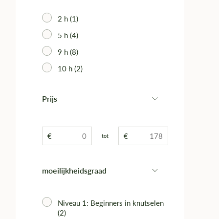
2 h (1)‎
5 h (4)‎
9 h (8)‎
10 h (2)
Prijs
€
€
tot
moeilijkheidsgraad
Niveau 1: Beginners in knutselen
(2)‎