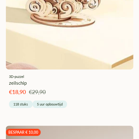
3D-puzzel
zeilschip
Angebotspreis
Regulärer
€18,90
€29,90
Preis
118 stuks
5 uur opbouwtijd
BESPAAR € 10,00