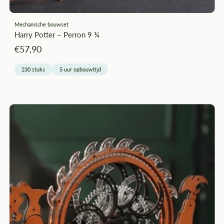
Mechanische bouwset
Harry Potter – Perron 9 ¾
Angebotspreis
€57,90
230 stuks
5 uur opbouwtijd