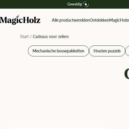
Direkt
Geweldig
zum
Inhalt
MagicHolz
Alle productwerelden
Ontdekken
MagicHolz
Start
Cadeaus voor zeilers
Mechanische bouwpakketten
Houten puzzels