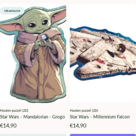
Uitverkocht
Houten puzzel (2D)
Houten puzzel (2D)
Star Wars - Mandalorian - Grogo
Star Wars - Millennium Falcon
Angebotspreis
Angebotspreis
€14,90
€14,90