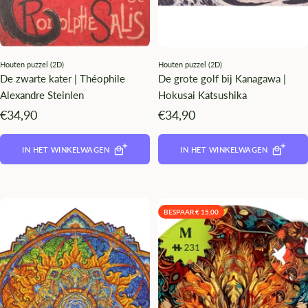
Houten puzzel (2D)
Houten puzzel (2D)
De zwarte kater | Théophile
De grote golf bij Kanagawa |
Alexandre Steinlen
Hokusai Katsushika
Angebotspreis
Angebotspreis
€34,90
€34,90
IN HET WINKELWAGEN
IN HET WINKELWAGEN
BESPAAR € 15,00