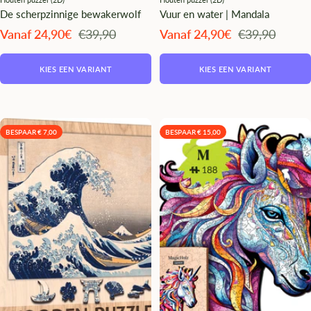
De scherpzinnige bewakerwolf
Vuur en water | Mandala
Angebotspreis
Regulärer
Angebotspreis
Regulärer
Vanaf 24,90€
€39,90
Vanaf 24,90€
€39,90
Preis
Preis
KIES EEN VARIANT
KIES EEN VARIANT
BESPAAR € 7,00
BESPAAR € 15,00