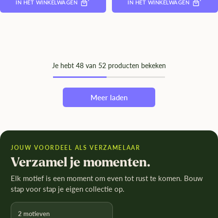
IN HET WINKELWAGEN
IN HET WINKELWAGEN
Je hebt
48
van 52 producten bekeken
Meer laden
JOUW VOORDEEL ALS VERZAMELAAR
Verzamel je momenten.
Elk motief is een moment om even tot rust te komen. Bouw
stap voor stap je eigen collectie op.
2 motieven