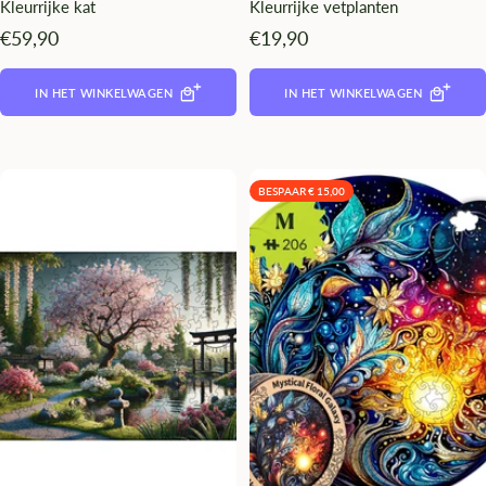
Kleurrijke kat
Kleurrijke vetplanten
Angebotspreis
Angebotspreis
€59,90
€19,90
IN HET WINKELWAGEN
IN HET WINKELWAGEN
BESPAAR € 15,00