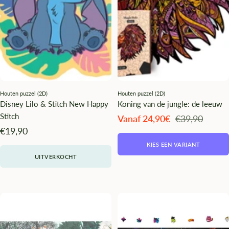
Houten puzzel (2D)
Houten puzzel (2D)
Disney Lilo & Stitch New Happy
Koning van de jungle: de leeuw
Stitch
Angebotspreis
Regulärer
Vanaf 24,90€
€39,90
Preis
Angebotspreis
€19,90
KIES EEN VARIANT
UITVERKOCHT