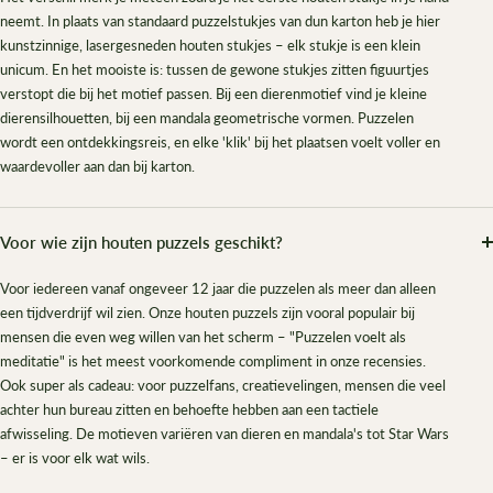
neemt. In plaats van standaard puzzelstukjes van dun karton heb je hier
kunstzinnige, lasergesneden houten stukjes – elk stukje is een klein
unicum. En het mooiste is: tussen de gewone stukjes zitten figuurtjes
verstopt die bij het motief passen. Bij een dierenmotief vind je kleine
dierensilhouetten, bij een mandala geometrische vormen. Puzzelen
wordt een ontdekkingsreis, en elke 'klik' bij het plaatsen voelt voller en
waardevoller aan dan bij karton.
Voor wie zijn houten puzzels geschikt?
Voor iedereen vanaf ongeveer 12 jaar die puzzelen als meer dan alleen
een tijdverdrijf wil zien. Onze houten puzzels zijn vooral populair bij
mensen die even weg willen van het scherm – "Puzzelen voelt als
meditatie" is het meest voorkomende compliment in onze recensies.
Ook super als cadeau: voor puzzelfans, creatievelingen, mensen die veel
achter hun bureau zitten en behoefte hebben aan een tactiele
afwisseling. De motieven variëren van dieren en mandala's tot Star Wars
– er is voor elk wat wils.