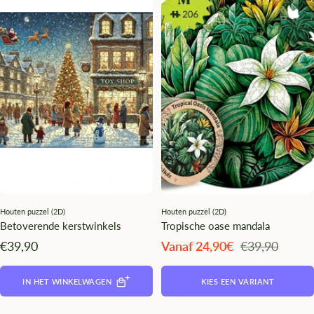
Houten puzzel (2D)
Houten puzzel (2D)
Betoverende kerstwinkels
Tropische oase mandala
Angebotspreis
Angebotspreis
Regulärer
€39,90
Vanaf 24,90€
€39,90
Preis
IN HET WINKELWAGEN
KIES EEN VARIANT