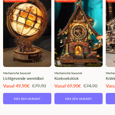
Mechanische bouwset
Mechanische bouwset
Mechan
Lichtgevende wereldbol
Koekoeksklok
Knikk
Angebotspreis
Regulärer
Angebotspreis
Regulärer
Ange
Vanaf 49,90€
€79,90
Vanaf 69,90€
€74,90
Vana
Preis
Preis
KIES EEN VARIANT
KIES EEN VARIANT