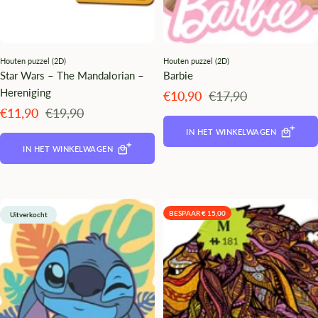
Houten puzzel (2D)
Houten puzzel (2D)
Star Wars – The Mandalorian –
Barbie
Hereniging
Angebotspreis
Regulärer
€10,90
€17,90
Preis
Angebotspreis
Regulärer
€11,90
€19,90
Preis
IN HET WINKELWAGEN
IN HET WINKELWAGEN
BESPAAR € 15,00
Uitverkocht