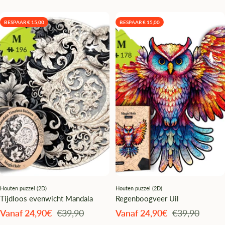
BESPAAR € 15,00
BESPAAR € 15,00
Houten puzzel (2D)
Houten puzzel (2D)
Tijdloos evenwicht Mandala
Regenboogveer Uil
Angebotspreis
Regulärer
Angebotspreis
Regulärer
Vanaf 24,90€
€39,90
Vanaf 24,90€
€39,90
Preis
Preis