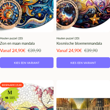
Houten puzzel (2D)
Houten puzzel (2D)
Zon en maan mandala
Kosmische bloemenmandala
Angebotspreis
Regulärer
Angebotspreis
Regulärer
Vanaf 24,90€
€39,90
Vanaf 24,90€
€39,90
Preis
Preis
KIES EEN VARIANT
KIES EEN VARIANT
BESPAAR € 15,00