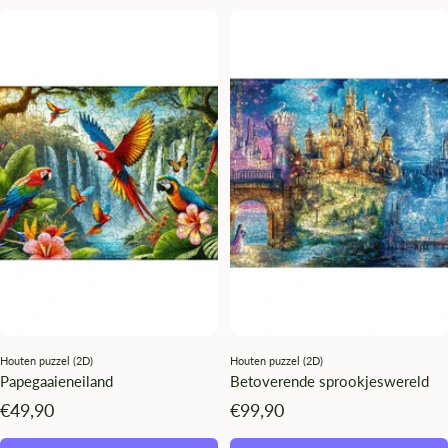
Houten puzzel (2D)
Houten puzzel (2D)
Papegaaieneiland
Betoverende sprookjeswereld
Angebotspreis
Angebotspreis
€49,90
€99,90