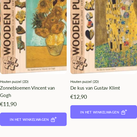
Houten puzzel (2D)
Houten puzzel (2D)
Zonnebloemen Vincent van
De kus van Gustav Klimt
Gogh
Angebotspreis
€12,90
Angebotspreis
€11,90
IN HET WINKELWAGEN
IN HET WINKELWAGEN