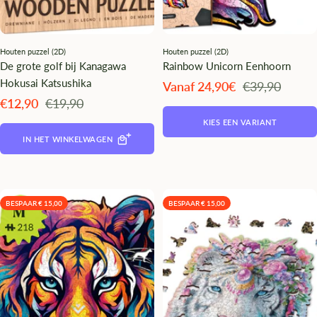
Houten puzzel (2D)
Houten puzzel (2D)
De grote golf bij Kanagawa
Rainbow Unicorn Eenhoorn
Hokusai Katsushika
Angebotspreis
Regulärer
Vanaf 24,90€
€39,90
Preis
Angebotspreis
Regulärer
€12,90
€19,90
Preis
KIES EEN VARIANT
IN HET WINKELWAGEN
BESPAAR € 15,00
BESPAAR € 15,00