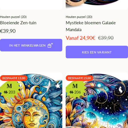
Houten puzzel (2D)
Houten puzzel (2D)
Bloeiende Zen-tuin
Mystieke bloemen Galaxie
Mandala
Angebotspreis
€39,90
Angebotspreis
Regulärer
Vanaf 24,90€
€39,90
Preis
IN HET WINKELWAGEN
KIES EEN VARIANT
BESPAAR € 15,00
BESPAAR € 15,00