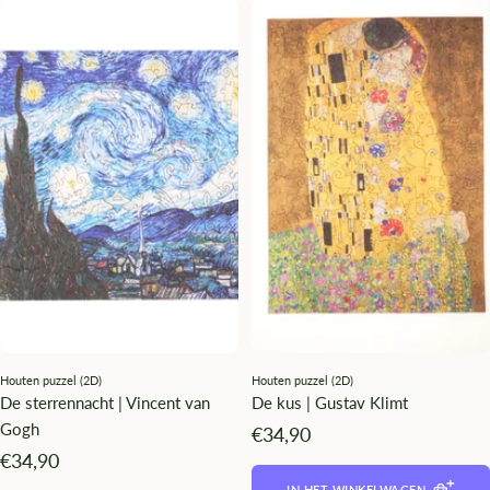
Houten puzzel (2D)
Houten puzzel (2D)
De sterrennacht | Vincent van
De kus | Gustav Klimt
Gogh
Angebotspreis
€34,90
Angebotspreis
€34,90
IN HET WINKELWAGEN