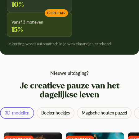
10%
POPULAIR
Vanaf 3 motieven
15%
Je korting wordt automatisch in je winkelmandje verrekend.
Nieuwe uitdaging?
Je creatieve pauze van het
dagelijkse leven
3D-modellen
Boekenhoekjes
Magische houten puzzel
BESPAAR € 30,00
BESPAAR € 5,00
BESPA