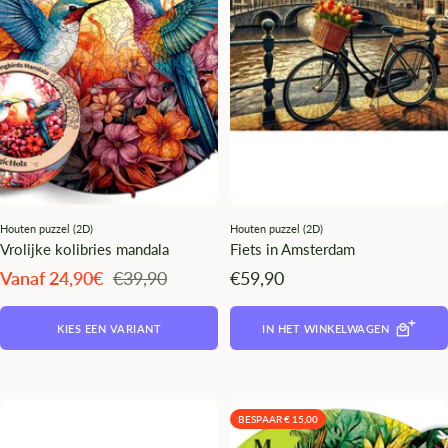
Houten puzzel (2D)
Houten puzzel (2D)
Vrolijke kolibries mandala
Fiets in Amsterdam
Angebotspreis
Regulärer
Angebotspreis
Vanaf 24,90€
€39,90
€59,90
Preis
KIES EEN VARIANT
IN HET WINKELWAGEN
BESPAAR € 15,00