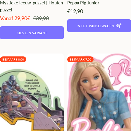
Mystieke leeuw-puzzel | Houten
Peppa Pig Junior
puzzel
Angebotspreis
€12,90
Angebotspreis
Regulärer
Vanaf 29,90€
€39,90
Preis
IN HET WINKELWAGEN
KIES EEN VARIANT
BESPAAR € 8,00
BESPAAR € 7,00