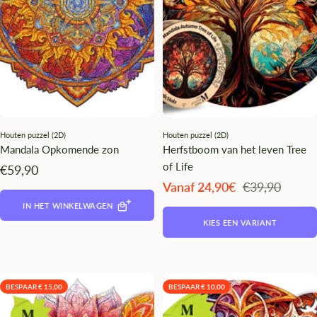
Houten puzzel (2D)
Houten puzzel (2D)
Mandala Opkomende zon
Herfstboom van het leven Tree
of Life
Angebotspreis
€59,90
Angebotspreis
Regulärer
Vanaf 24,90€
€39,90
Preis
IN HET WINKELWAGEN
KIES EEN VARIANT
BESPAAR € 15,00
BESPAAR € 10,00