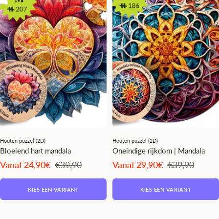
¡
Houten puzzel (2D)
Houten puzzel (2D)
Bloeiend hart mandala
Oneindige rijkdom | Mandala
Angebotspreis
Regulärer
Angebotspreis
Regulärer
Vanaf 24,90€
€39,90
Vanaf 29,90€
€39,90
Preis
Preis
KIES EEN VARIANT
KIES EEN VARIANT