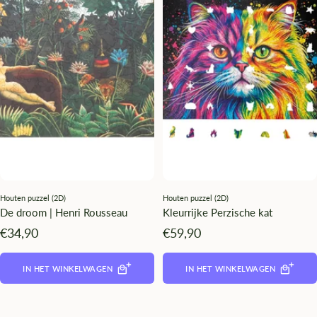
Houten puzzel (2D)
Houten puzzel (2D)
De droom | Henri Rousseau
Kleurrijke Perzische kat
Angebotspreis
Angebotspreis
€34,90
€59,90
IN HET WINKELWAGEN
IN HET WINKELWAGEN