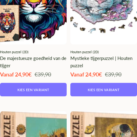
Houten puzzel (2D)
Houten puzzel (2D)
De majestueuze goedheid van de
Mystieke tijgerpuzzel | Houten
tijger
puzzel
Angebotspreis
Regulärer
Angebotspreis
Regulärer
Vanaf 24,90€
€39,90
Vanaf 24,90€
€39,90
Preis
Preis
KIES EEN VARIANT
KIES EEN VARIANT