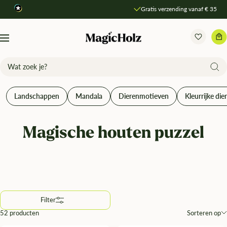
Direkt
Gratis verzending vanaf € 35
Producten vergelijken
zum
Inhalt
MagicHolz
Navigation
Landschappen
Mandala
Dierenmotieven
Kleurrijke die
Magische houten puzzel
Filter
52 producten
Sorteren op