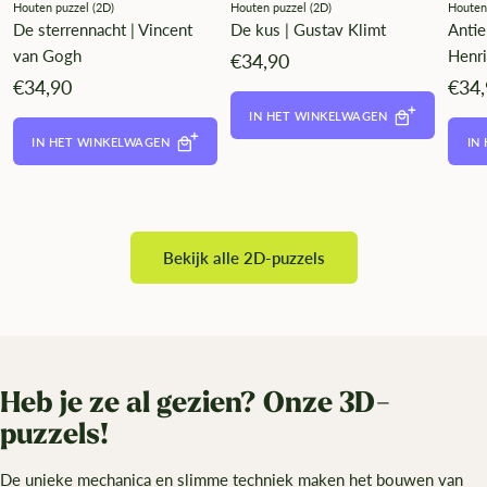
Houten puzzel (2D)
Houten puzzel (2D)
Houten
De sterrennacht | Vincent
De kus | Gustav Klimt
Antie
van Gogh
Henr
Angebotspreis
€34,90
Angebotspreis
Ange
€34,90
€34
IN HET WINKELWAGEN
IN HET WINKELWAGEN
IN
Bekijk alle 2D-puzzels
Heb je ze al gezien? Onze 3D-
puzzels!
De unieke mechanica en slimme techniek maken het bouwen van