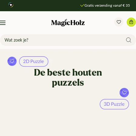
Direkt
Gratis verzending vanaf € 35
zum
Inhalt
MagicHolz
Navigation
De beste houten
puzzels