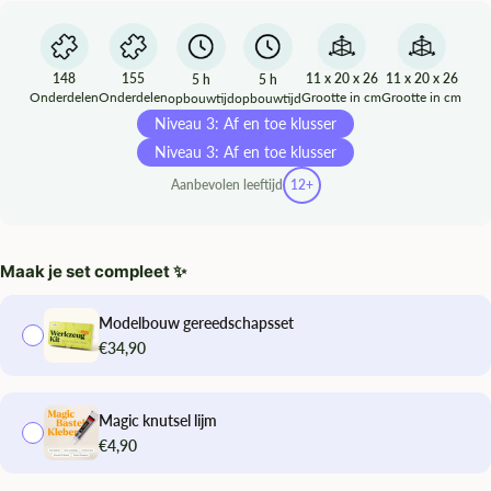
148
155
11 x 20 x 26
11 x 20 x 26
5 h
5 h
Onderdelen
Onderdelen
Grootte in cm
Grootte in cm
opbouwtijd
opbouwtijd
Niveau 3: Af en toe klusser
Niveau 3: Af en toe klusser
Aanbevolen leeftijd
12+
Maak je set compleet ✨
Modelbouw gereedschapsset
€34,90
Magic knutsel lijm
€4,90