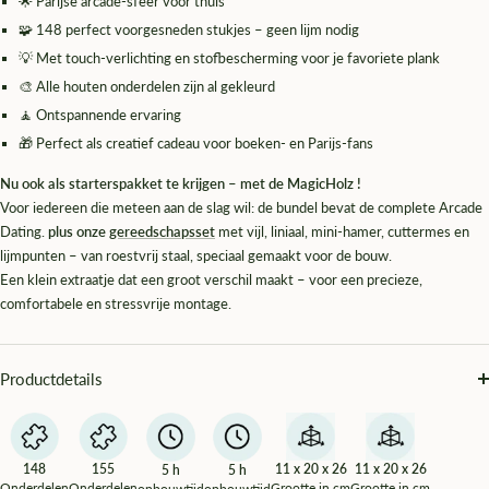
🌟 Parijse arcade-sfeer voor thuis
🧩 148 perfect voorgesneden stukjes – geen lijm nodig
💡 Met touch-verlichting en stofbescherming voor je favoriete plank
🎨 Alle houten onderdelen zijn al gekleurd
🧘 Ontspannende ervaring
🎁 Perfect als creatief cadeau voor boeken- en Parijs-fans
Nu ook als starterspakket te krijgen – met de MagicHolz !
Voor iedereen die meteen aan de slag wil: de bundel bevat de complete Arcade
Dating.
plus onze
gereedschapsset
met vijl, liniaal, mini-hamer, cuttermes en
lijmpunten – van roestvrij staal, speciaal gemaakt voor de bouw.
Een klein extraatje dat een groot verschil maakt – voor een precieze,
comfortabele en stressvrije montage.
Productdetails
148
155
11 x 20 x 26
11 x 20 x 26
5 h
5 h
Onderdelen
Onderdelen
Grootte in cm
Grootte in cm
opbouwtijd
opbouwtijd