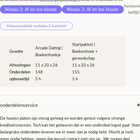
¡
Aanbevol
Niveau 3: Af en toe klusser
Niveau 3: Af en toe klusser
leeftijd
Milieuvriendelijk multiplex & kunststof
Startpakket |
Arcade Dating |
Grootte
Boekenhoek +
Boekenhoekje
gereedschap
Afmetingen
11 x 20 x 26
11 x 20 x 26
Onderdelen
148
155
opbouwtijd
5 h
5 h
onderdelenservice
De houten platen zijn stevig genoeg en worden getest volgens strenge
kwaliteitsnormen. Toch kan het gebeuren dat er een onderdeel kapot gaat. Voor
belangrijke onderdelen leveren we er meer dan je nodig hebt. Mocht je toch
meer nodig hebben, neem dan gerust contact met ons op
.
We zorgen
dan