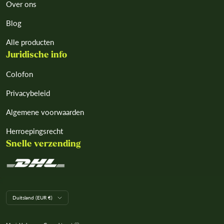
Over ons
Blog
Alle producten
Juridische info
Colofon
Privacybeleid
Algemene voorwaarden
Herroepingsrecht
Snelle verzending
L
Duitsland (EUR €)
a
n
d